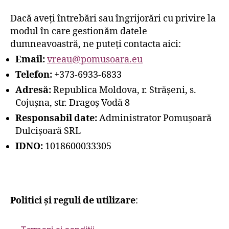
Dacă aveți întrebări sau îngrijorări cu privire la
modul în care gestionăm datele
dumneavoastră, ne puteți contacta aici:
Email:
vreau@pomusoara.eu
Telefon:
+373-6933-6833
Adresă:
Republica Moldova, r. Strășeni, s.
Cojușna, str. Dragoș Vodă 8
Responsabil date:
Administrator Pomușoară
Dulcișoară SRL
IDNO:
1018600033305
Politici și reguli de utilizare
: