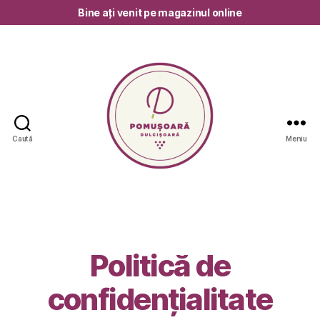
Bine ați venit pe magazinul online
Caută
Meniu
Pomușoară
Dulcișoară
Politică de
confidențialitate